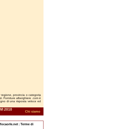
r regione, provincia o categoria
vizi. Forniture alberghiere .com è
sogno di una risposta veloce ed
WI 2010
Chi siamo
nfocaorle.net
Terme di
|