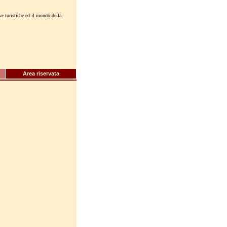
ive turistiche ed il mondo della
Area riservata