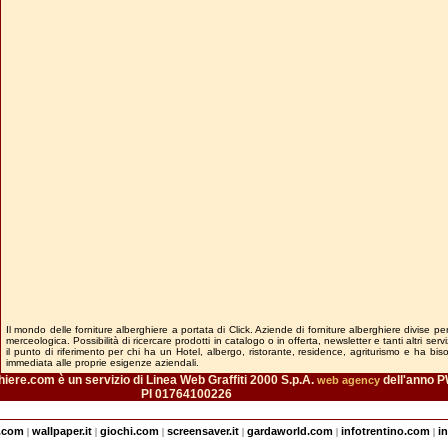
Il mondo delle forniture alberghiere a portata di Click. Aziende di forniture alberghiere divise pe
merceologica. Possibilità di ricercare prodotti in catalogo o in offerta, newsletter e tanti altri ser
il punto di riferimento per chi ha un Hotel, albergo, ristorante, residence, agriturismo e ha bi
immediata alle proprie esigenze aziendali.
iere.com è un servizio di Linea Web Graffiti 2000 S.p.A.
dell'anno P
web agency
PI 01764100226
e.com
wallpaper.it
giochi.com
screensaver.it
gardaworld.com
infotrentino.com
i
|
|
|
|
|
|