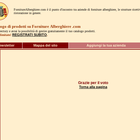
FornitureAlberghiere.com è il punto d'incontro tra aziende di forniture alberghiere, le strutture ricett
ristorazione in genere.
logo di prodotti su Forniture
Alberghiere
.com
irectory e avrai la possibilità di gestire gratuitamente il tuo catalogo prodotti.
REGISTRATI SUBITO
limitato!
.
ewsletter
Mappa del sito
Aggiungi la tua azienda
Grazie per il voto
Torna alla pagina