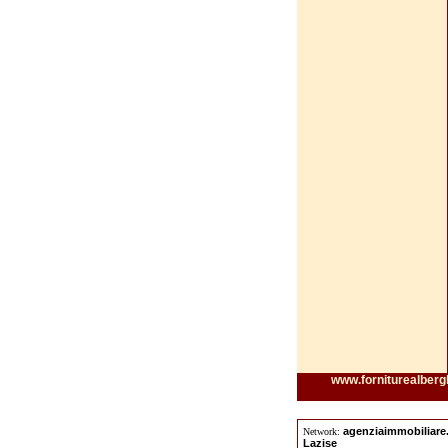
www.forniturealbergh
agenziaimmobiliar
Network:
Lazise