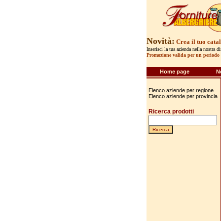
Novità:
Crea il tuo cata
Inserisci la tua azienda nella nostra d
Promozione valida per un periodo 
Home page
N
Elenco aziende per regione
Elenco aziende per provincia
Ricerca prodotti