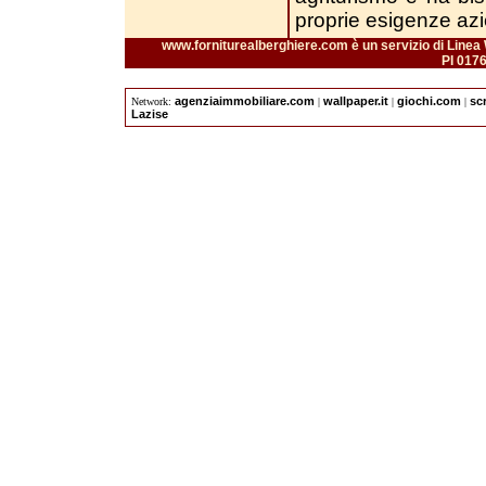
proprie esigenze azi
www.forniturealberghiere.com è un servizio di Linea 
PI 017
agenziaimmobiliare.com
wallpaper.it
giochi.com
sc
Network:
|
|
|
Lazise