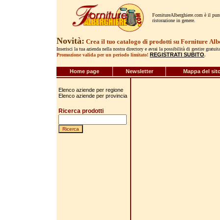
FornitureAlberghiere.com è il punto
ristorazione in genere.
Novità:
Crea il tuo catalogo di prodotti su Forniture
Alb
Inserisci la tua azienda nella nostra directory e avrai la possibilità di gestire gratui
REGISTRATI SUBITO
Promozione valida per un periodo limitato!
.
Home page
Newsletter
Mappa del sit
Elenco aziende per regione
Elenco aziende per provincia
Ricerca prodotti