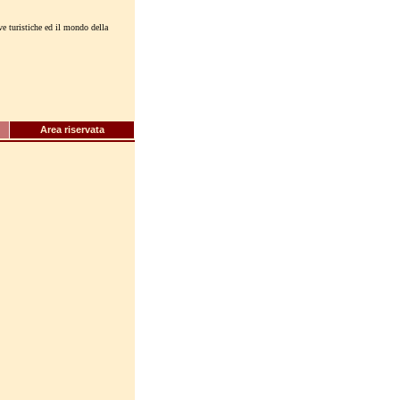
ive turistiche ed il mondo della
Area riservata