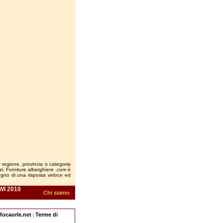
r regione, provincia o categoria
vizi. Forniture alberghiere .com è
sogno di una risposta veloce ed
WI 2010
Chi siamo
nfocaorle.net
Terme di
|