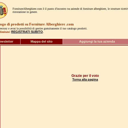
FornitureAlberghiere.com è il punto d'incontro tra aziende di forniture alberghiere, le strutture ricett
ristorazione in genere.
logo di prodotti su Forniture
Alberghiere
.com
irectory e avrai la possibilità di gestire gratuitamente il tuo catalogo prodotti.
REGISTRATI SUBITO
limitato!
.
ewsletter
Mappa del sito
Aggiungi la tua azienda
Grazie per il voto
Torna alla pagina