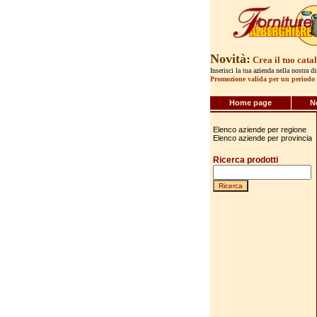
Novità:
Crea il tuo cata
Inserisci la tua azienda nella nostra d
Promozione valida per un periodo 
Home page
N
Elenco aziende per regione
Elenco aziende per provincia
Ricerca prodotti