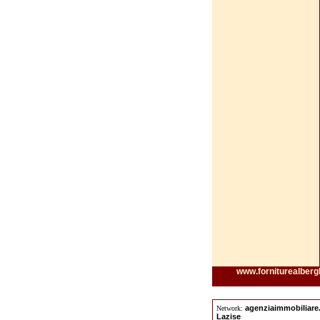
www.forniturealbergh
agenziaimmobiliar
Network:
Lazise