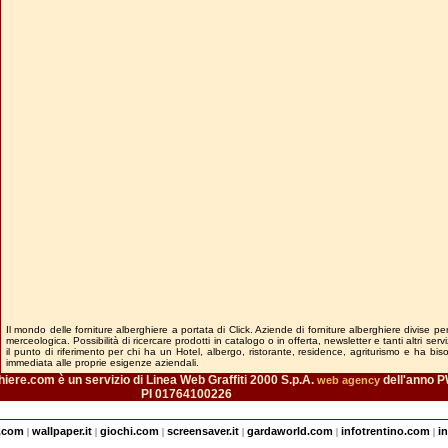
Il mondo delle forniture alberghiere a portata di Click. Aziende di forniture alberghiere divise pe
merceologica. Possibilità di ricercare prodotti in catalogo o in offerta, newsletter e tanti altri ser
il punto di riferimento per chi ha un Hotel, albergo, ristorante, residence, agriturismo e ha bi
immediata alle proprie esigenze aziendali.
iere.com è un servizio di Linea Web Graffiti 2000 S.p.A.
dell'anno P
web agency
PI 01764100226
e.com
wallpaper.it
giochi.com
screensaver.it
gardaworld.com
infotrentino.com
i
|
|
|
|
|
|