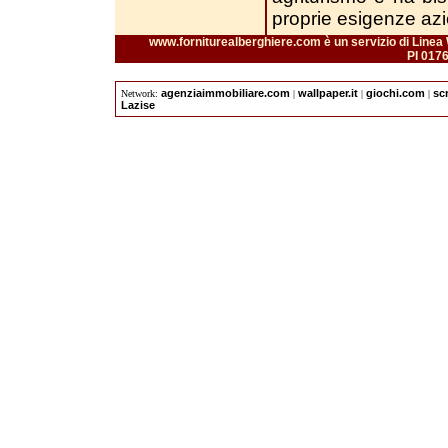
proprie esigenze azi
www.forniturealberghiere.com è un servizio di Linea 
PI 017
agenziaimmobiliare.com
wallpaper.it
giochi.com
sc
Network:
|
|
|
Lazise