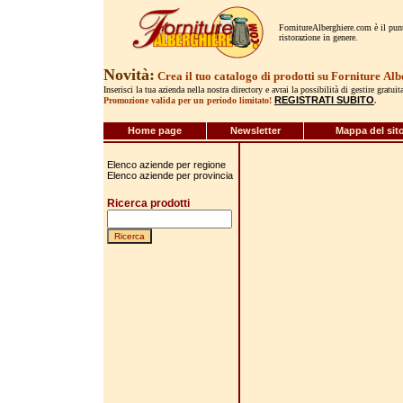
FornitureAlberghiere.com è il punto
ristorazione in genere.
Novità:
Crea il tuo catalogo di prodotti su Forniture
Alb
Inserisci la tua azienda nella nostra directory e avrai la possibilità di gestire gratui
REGISTRATI SUBITO
Promozione valida per un periodo limitato!
.
Home page
Newsletter
Mappa del sit
Elenco aziende per regione
Elenco aziende per provincia
Ricerca prodotti