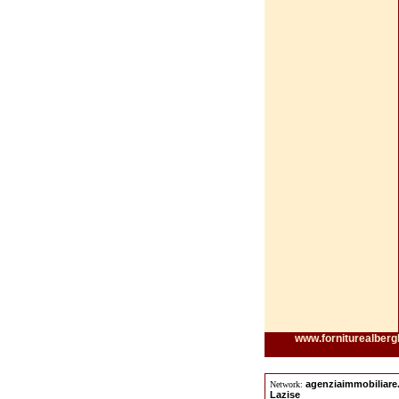
www.forniturealbergh
agenziaimmobiliar
Network:
Lazise