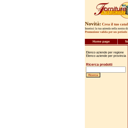
Novità:
Crea il tuo cata
Inserisci la tua azienda nella nostra d
Promozione valida per un periodo 
Home page
N
Elenco aziende per regione
Elenco aziende per provincia
Ricerca prodotti