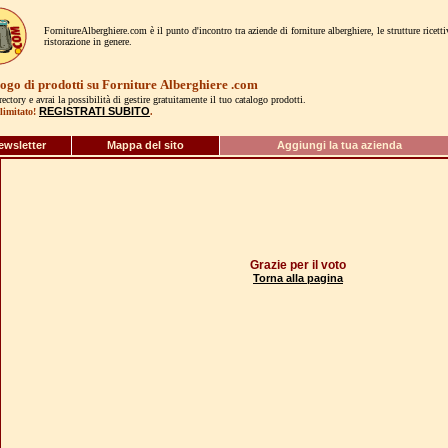
FornitureAlberghiere.com è il punto d'incontro tra aziende di forniture alberghiere, le strutture ricett
ristorazione in genere.
logo di prodotti su Forniture
Alberghiere
.com
irectory e avrai la possibilità di gestire gratuitamente il tuo catalogo prodotti.
REGISTRATI SUBITO
limitato!
.
ewsletter
Mappa del sito
Aggiungi la tua azienda
Grazie per il voto
Torna alla pagina