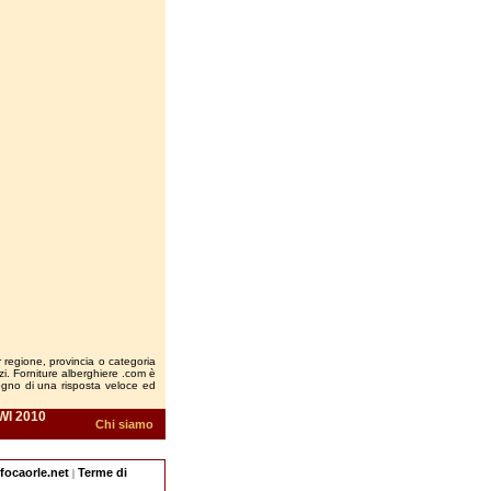
r regione, provincia o categoria
vizi. Forniture alberghiere .com è
sogno di una risposta veloce ed
WI 2010
Chi siamo
nfocaorle.net
Terme di
|