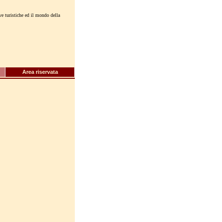
ive turistiche ed il mondo della
Area riservata