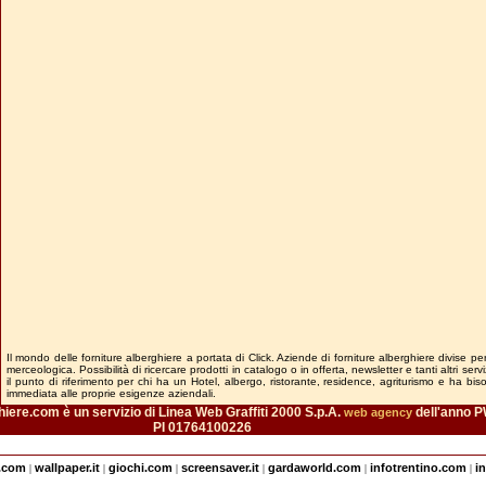
Il mondo delle forniture alberghiere a portata di Click. Aziende di forniture alberghiere divise pe
merceologica. Possibilità di ricercare prodotti in catalogo o in offerta, newsletter e tanti altri ser
il punto di riferimento per chi ha un Hotel, albergo, ristorante, residence, agriturismo e ha bi
immediata alle proprie esigenze aziendali.
iere.com è un servizio di Linea Web Graffiti 2000 S.p.A.
dell'anno P
web agency
PI 01764100226
e.com
wallpaper.it
giochi.com
screensaver.it
gardaworld.com
infotrentino.com
i
|
|
|
|
|
|