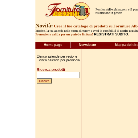
FornitureAlberghiere.com è il punto
ristorazione in genere.
Novità:
Crea il tuo catalogo di prodotti su Forniture
Alb
Inserisci la tua azienda nella nostra directory e avrai la possibilità di gestire gratui
REGISTRATI SUBITO
Promozione valida per un periodo limitato!
.
Home page
Newsletter
Mappa del sit
Elenco aziende per regione
Elenco aziende per provincia
Ricerca prodotti