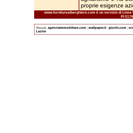
proprie esigenze azi
www.forniturealberghiere.com è un servizio di Linea 
PI 017
agenziaimmobiliare.com
wallpaper.it
giochi.com
sc
Network:
|
|
|
Lazise