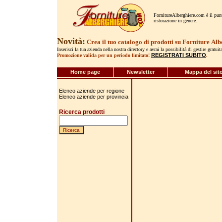
FornitureAlberghiere.com è il punto
ristorazione in genere.
Novità:
Crea il tuo catalogo di prodotti su Forniture
Alb
Inserisci la tua azienda nella nostra directory e avrai la possibilità di gestire gratui
REGISTRATI SUBITO
Promozione valida per un periodo limitato!
.
Home page
Newsletter
Mappa del sit
Elenco aziende per regione
Elenco aziende per provincia
Ricerca prodotti