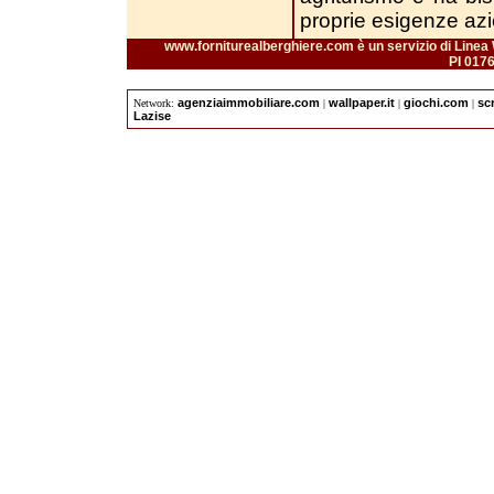
proprie esigenze azi
www.forniturealberghiere.com è un servizio di Linea 
PI 017
agenziaimmobiliare.com
wallpaper.it
giochi.com
sc
Network:
|
|
|
Lazise