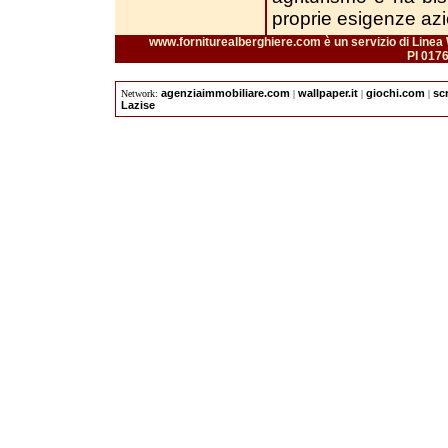
proprie esigenze azi
www.forniturealberghiere.com è un servizio di Linea 
PI 017
agenziaimmobiliare.com
wallpaper.it
giochi.com
sc
Network:
|
|
|
Lazise