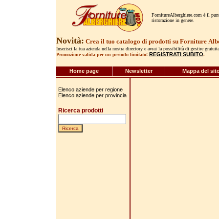
FornitureAlberghiere.com è il punto
ristorazione in genere.
Novità:
Crea il tuo catalogo di prodotti su Forniture
Alb
Inserisci la tua azienda nella nostra directory e avrai la possibilità di gestire gratui
REGISTRATI SUBITO
Promozione valida per un periodo limitato!
.
Home page
Newsletter
Mappa del sit
Elenco aziende per regione
Elenco aziende per provincia
Ricerca prodotti