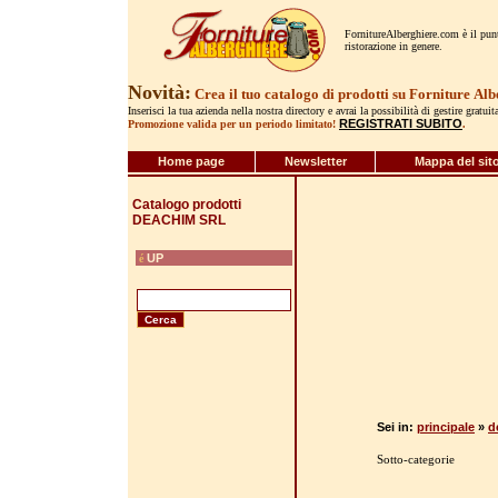
FornitureAlberghiere.com è il punto
ristorazione in genere.
Novità:
Crea il tuo catalogo di prodotti su Forniture
Alb
Inserisci la tua azienda nella nostra directory e avrai la possibilità di gestire gratui
REGISTRATI SUBITO
Promozione valida per un periodo limitato!
.
Home page
Newsletter
Mappa del sit
Catalogo prodotti
DEACHIM SRL
UP
é
Sei in:
principale
»
d
Sotto-categorie