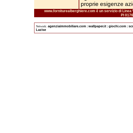
proprie esigenze azi
www.forniturealberghiere.com è un servizio di Linea 
PI 017
agenziaimmobiliare.com
wallpaper.it
giochi.com
sc
Network:
|
|
|
Lazise