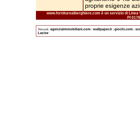
proprie esigenze azi
www.forniturealberghiere.com è un servizio di Linea 
PI 017
agenziaimmobiliare.com
wallpaper.it
giochi.com
sc
Network:
|
|
|
Lazise