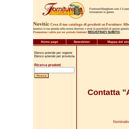
FornitureAlberghiere.com è il punto
ristorazione in genere.
Novità:
Crea il tuo catalogo di prodotti su Forniture
Alb
Inserisci la tua azienda nella nostra directory e avrai la possibilità di gestire gratui
REGISTRATI SUBITO
Promozione valida per un periodo limitato!
.
Home page
Newsletter
Mappa del sit
Elenco aziende per regione
Elenco aziende per provincia
Ricerca prodotti
Contatta 
Nominati